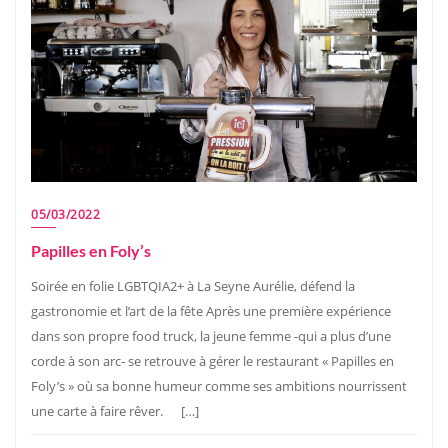
05/03/2022
Papilles en Foly’s
Soirée en folie LGBTQIA2+ à La Seyne Aurélie, défend la
gastronomie et l’art de la fête Après une première expérience
dans son propre food truck, la jeune femme -qui a plus d’une
corde à son arc- se retrouve à gérer le restaurant « Papilles en
Foly’s » où sa bonne humeur comme ses ambitions nourrissent
une carte à faire rêver. […]