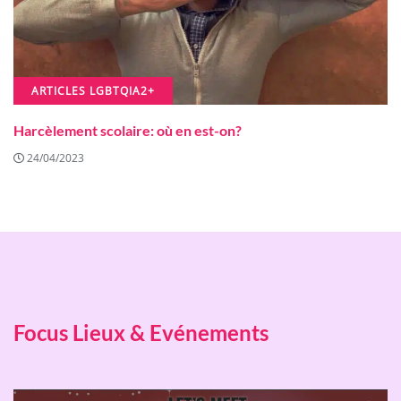
ARTICLES LGBTQIA2+
Harcèlement scolaire: où en est-on?
24/04/2023
Focus Lieux & Evénements