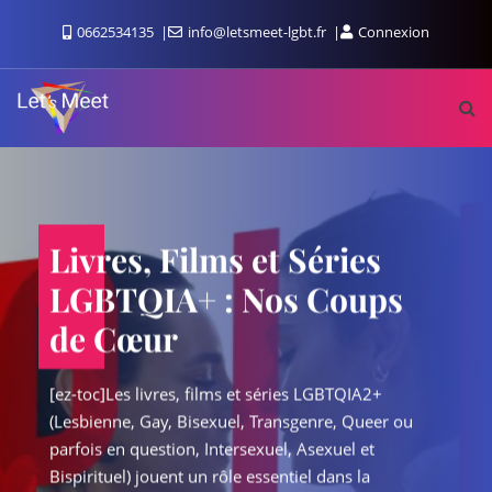
0662534135
info@letsmeet-lgbt.fr
Connexion
Livres, Films et Séries
LGBTQIA+ : Nos Coups
de Cœur
[ez-toc]Les livres, films et séries LGBTQIA2+
(Lesbienne, Gay, Bisexuel, Transgenre, Queer ou
parfois en question, Intersexuel, Asexuel et
Bispirituel) jouent un rôle essentiel dans la